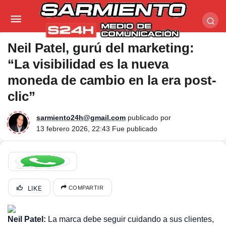
Neil Patel, gurú del marketing: “La visibilidad es la
nueva moneda de cambio en la era post-clic”
Neil Patel, gurú del marketing:
“La visibilidad es la nueva
moneda de cambio en la era post-
clic”
sarmiento24h@gmail.com
publicado por
13 febrero 2026, 22:43
Fue publicado
LIKE
COMPARTIR
Neil Patel:
La marca debe seguir cuidando a sus clientes,