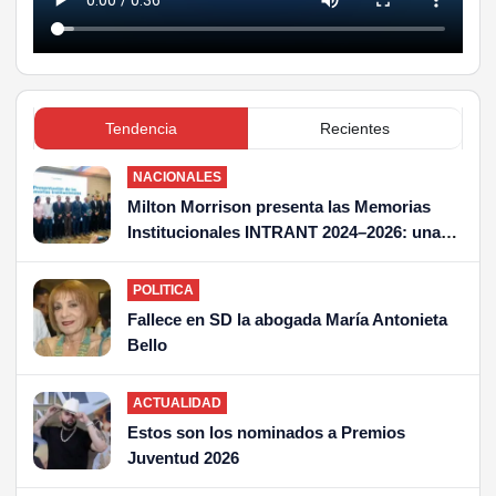
Tendencia
Recientes
NACIONALES
Milton Morrison presenta las Memorias
Institucionales INTRANT 2024–2026: una
gestión de transparencia, eficiencia y
transformación institucional
POLITICA
Fallece en SD la abogada María Antonieta
Bello
ACTUALIDAD
Estos son los nominados a Premios
Juventud 2026