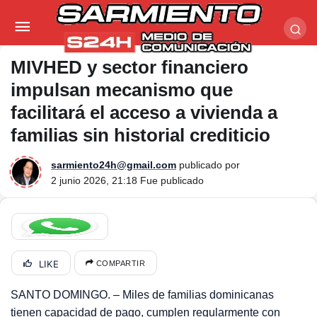
MIVHED y sector financiero impulsan mecanismo
que facilitará el acceso a vivienda a familias sin
MIVHED y sector financiero
impulsan mecanismo que
historial crediticio
facilitará el acceso a vivienda a
familias sin historial crediticio
sarmiento24h@gmail.com
publicado por
2 junio 2026, 21:18
Fue publicado
LIKE
COMPARTIR
SANTO DOMINGO. – Miles de familias dominicanas
tienen capacidad de pago, cumplen regularmente con