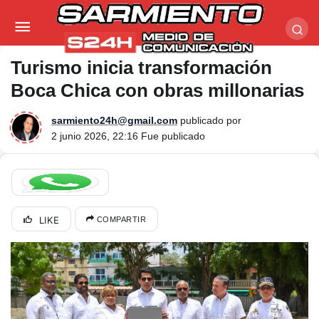
Turismo inicia transformación Boca Chica con
obras millonarias
Turismo inicia transformación
Boca Chica con obras millonarias
sarmiento24h@gmail.com
publicado por
2 junio 2026, 22:16
Fue publicado
LIKE
COMPARTIR