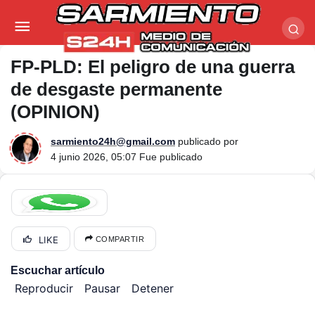
FP-PLD: El peligro de una guerra de desgaste
permanente (OPINION)
FP-PLD: El peligro de una guerra
de desgaste permanente
(OPINION)
sarmiento24h@gmail.com
publicado por
4 junio 2026, 05:07
Fue publicado
LIKE
COMPARTIR
Escuchar artículo
Reproducir
Pausar
Detener