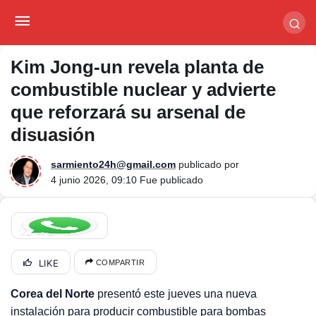
Kim Jong-un revela planta de combustible nuclear
y advierte que reforzará su arsenal de disuasión
Kim Jong-un revela planta de
combustible nuclear y advierte
que reforzará su arsenal de
disuasión
sarmiento24h@gmail.com
publicado por
4 junio 2026, 09:10
Fue publicado
LIKE
COMPARTIR
Corea del Norte
presentó este jueves una nueva
instalación para producir combustible para bombas