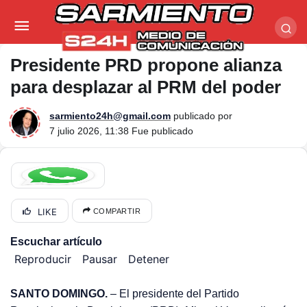
Presidente PRD propone alianza para desplazar al
PRM del poder
Presidente PRD propone alianza
para desplazar al PRM del poder
sarmiento24h@gmail.com
publicado por
7 julio 2026, 11:38
Fue publicado
LIKE
COMPARTIR
Escuchar artículo
Reproducir
Pausar
Detener
SANTO DOMINGO.
– El presidente del Partido