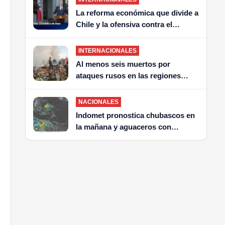
La reforma económica que divide a
Chile y la ofensiva contra el
crimen: ABC de las dos grandes
apuestas de Kast
INTERNACIONALES
Al menos seis muertos por
ataques rusos en las regiones
ucranianas de Járkiv y Sumy
NACIONALES
Indomet pronostica chubascos en
la mañana y aguaceros con
tronadas en la tarde en varias
provincias