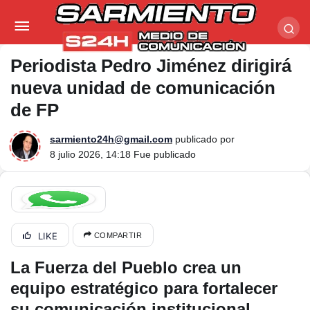
Periodista Pedro Jiménez dirigirá nueva unidad de
comunicación de FP
Periodista Pedro Jiménez dirigirá
nueva unidad de comunicación
de FP
sarmiento24h@gmail.com
publicado por
8 julio 2026, 14:18
Fue publicado
LIKE
COMPARTIR
La Fuerza del Pueblo crea un
equipo estratégico para fortalecer
su comunicación institucional