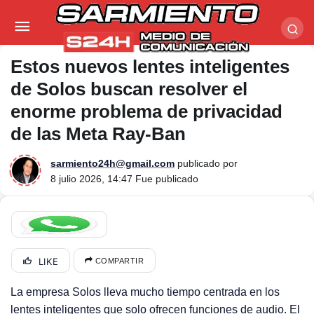
Estos nuevos lentes inteligentes de Solos buscan
resolver el enorme problema de privacidad de las
Estos nuevos lentes inteligentes
de Solos buscan resolver el
Meta Ray-Ban
enorme problema de privacidad
de las Meta Ray-Ban
sarmiento24h@gmail.com
publicado por
8 julio 2026, 14:47
Fue publicado
LIKE
COMPARTIR
La empresa Solos lleva mucho tiempo centrada en los
lentes inteligentes que solo ofrecen funciones de audio. El