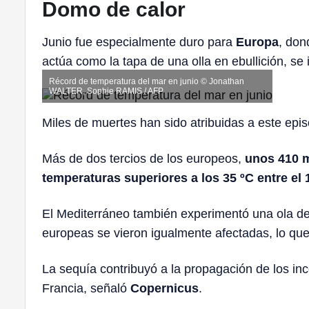
Domo de calor
Junio fue especialmente duro para
Europa
, don
actúa como la tapa de una olla en ebullición, se 
Récord de temperatura del mar en junio © Jonathan
WALTER, Sophie RAMIS / AFP
Miles de muertes han sido atribuidas a este epi
Más de dos tercios de los europeos,
unos 410 m
temperaturas superiores a los 35 ºC entre el 1
El Mediterráneo también experimentó una ola de 
europeas se vieron igualmente afectadas, lo que
La sequía contribuyó a la propagación de los ince
Francia, señaló
Copernicus
.