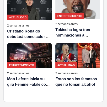
ENTRETENIMIENTO
ACTUALIDAD
2 semanas antes
2 semanas antes
Tokischa logra tres
Cristiano Ronaldo
nominaciones a
debutará como actor y
Premios Juventud 2026
productor en una serie
sobre el negocio del
fútbol
ENTRETENIMIENTO
ACTUALIDAD
2 semanas antes
2 semanas antes
Mon Laferte inicia su
Estos son los famosos
gira Femme Fatale con
que no toman alcohol
un concierto sold-out en
Toronto