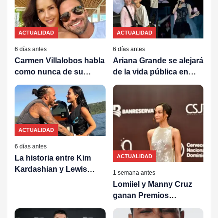
ACTUALIDAD
ACTUALIDAD
6 días antes
6 días antes
Carmen Villalobos habla
Ariana Grande se alejará
como nunca de su
de la vida pública en
separación y del año
medio de una gran ola
que le cambió la vida
de críticas por su
apariencia
ACTUALIDAD
6 días antes
ACTUALIDAD
La historia entre Kim
Kardashian y Lewis
1 semana antes
Hamilton habría
Lomiiel y Manny Cruz
comenzado cuando ella
ganan Premios
estaba casada y él tenía
Soberano 2025
novia