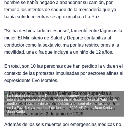
hombre se había negado a abandonar su camión, por
temor a los intentos de saqueo de la mercadería que ya
había sufrido mientras se aproximaba a La Paz.
“Se ha deshidratado mi esposo”, lamentó entre lágrimas la
mujer. El Ministerio de Salud y Deporte contabiliza al
conductor como la sexta víctima por las restricciones a la
movilidad, una cifra que incluye a un niño de 12 años.
En total, son 10 las personas que han perdido la vida en el
contexto de las protestas impulsadas por sectores afines al
expresidente Evo Morales.
La trabajadora sanitaria Delma Ramos supervisa a Carlos Céspedes
mientras se recupera de una cirugía en el Hospital General Público, en
medio de la escasez de oxígeno debido a los controles en las carreteras,
en La Paz, Bolivia, martes 2 de junio de 2026.
AP Photo/Juan Karita –
Juan Karita
Además de los seis muertos por emergencias médicas no