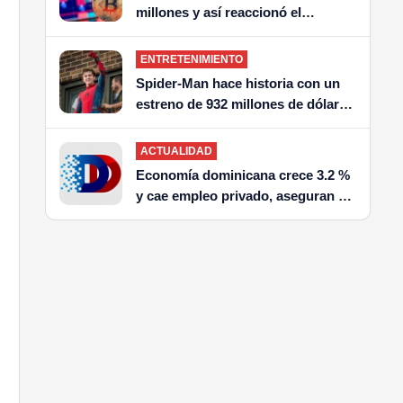
millones y así reaccionó el
mercado
ENTRETENIMIENTO
Spider-Man hace historia con un
estreno de 932 millones de dólares
en todo el mundo solo Avengers
Endgame la ha superado
ACTUALIDAD
Economía dominicana crece 3.2 %
y cae empleo privado, aseguran en
el PLD