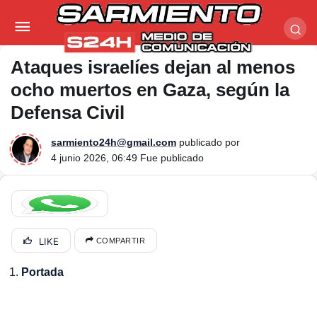
Ataques israelíes dejan al menos ocho muertos en
Gaza, según la Defensa Civil
Ataques israelíes dejan al menos
ocho muertos en Gaza, según la
Defensa Civil
sarmiento24h@gmail.com
publicado por
4 junio 2026, 06:49
Fue publicado
LIKE
COMPARTIR
Portada