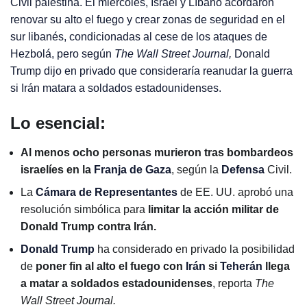
Civil palestina. El miércoles, Israel y Líbano acordaron
renovar su alto el fuego y crear zonas de seguridad en el
sur libanés, condicionadas al cese de los ataques de
Hezbolá, pero según
The Wall Street Journal,
Donald
Trump dijo en privado que consideraría reanudar la guerra
si Irán matara a soldados estadounidenses.
Lo esencial:
Al menos ocho personas murieron tras bombardeos
israelíes en la
Franja de Gaza
, según la
Defensa
Civil.
La
Cámara de Representantes
de EE. UU. aprobó una
resolución simbólica para
limitar la acción militar de
Donald Trump contra Irán.
Donald Trump
ha considerado en privado la posibilidad
de
poner fin al alto el fuego con
Irán
si
Teherán
llega
a matar a soldados estadounidenses
, reporta
The
Wall Street Journal.